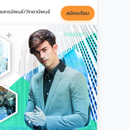
ูลสารนิพนธ์/วิทยานิพนธ์
สมัครเรียน
Next