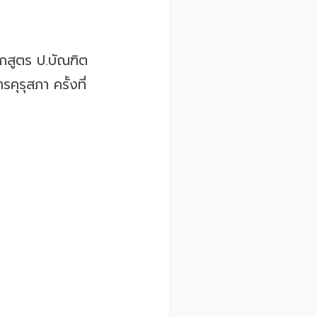
ักสูตร ป.บัณฑิต
รุสภา ครั้งที่