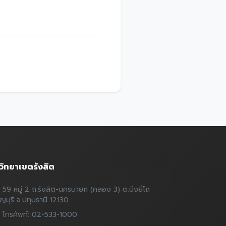
วิทยาเขตรังสิต
59 หมู่ 2 ถ.รังสิต-นครนายก (คลอง 3) ต.บึงยี่โถ
ัญบุรี จ.ปทุมธานี 12130
โทรศัพท์: 02-533-1000