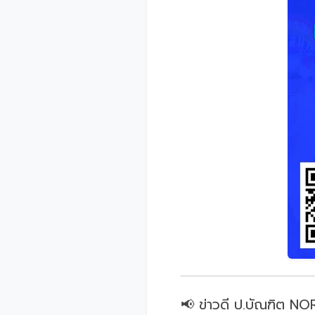
📢 ข่าวดี ป.บัณฑิต N